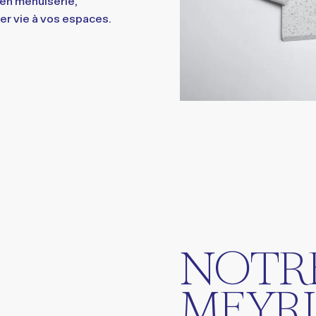
 en menuiserie,
er vie à vos espaces.
NOTRE
MEYR